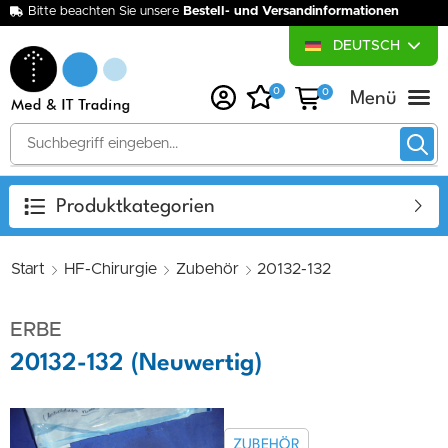
Bitte beachten Sie unsere
Bestell- und Versandinformationen
DEUTSCH
0
0
Über uns
Medizintechnik-Ankauf
Medizinische Wunsc
Produktkategorien
Start
HF-Chirurgie
Zubehör
20132-132
ERBE
20132-132 (Neuwertig)
ZUBEHÖR