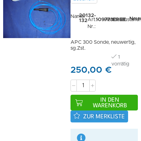
20132-
Name:
Neuw
Art.-
109773
Hersteller:
ERBE
Zustand:
132
Nr.:
APC 300 Sonde, neuwertig,
sg.Zst.
1
vorrätig
250,00
€
IN DEN
WARENKORB
ZUR MERKLISTE