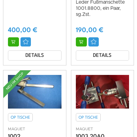
Normschiene,
Leder Fußmanschette
neuwertig, sg. Zst.,
1001.8800, ein Paar,
Neupreis 1.700 Euro
sg.Zst.
netto
400,00
€
190,00
€
DETAILS
DETAILS
NEU IM SHOP
OP TISCHE
OP TISCHE
MAQUET
MAQUET
1002
1003.20A0