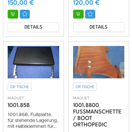
150,00
€
120,00
€
DETAILS
DETAILS
OP TISCHE
OP TISCHE
MAQUET
MAQUET
1001.85B
1001.8800
FUSSMANSCHETTE /
1001.86B, Fußplatte,
BOOT O
für stehende Lagerung,
RTHOPEDIC
mit Halteklemmen für