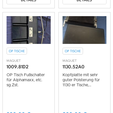
DETAILS
DETAILS
OP TISCHE
OP TISCHE
MAQUET
MAQUET
1009.81D2
1130.52A0
OP Tisch Fußschalter
Kopfplatte mit sehr
für Alphamaxx, etc.
guter Polsterung für
sg.Zst.
1130 er Tische,
Heidelberger, etc,
sg.Zst.