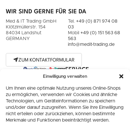
WIR SIND GERNE FÜR SIE DA
Med & IT Trading GmbH
Tel.
+49 (0) 871 974 08
Klötzlmüllerstr. 154
03
84034 Landshut
Mobil
+49 (0) 151 563 68
GERMANY
563
info@medit-trading.de
ZUM KONTAKTFORMULAR
SERVICE
Einwilligung verwalten
Unsere Services
NETZWERK
Medizintechnik-Ankauf
Um Ihnen eine optimale Nutzung unseres Online-Shops
zu ermöglichen, verwenden wir Cookies und ähnliche
Medizinische Wunschgeräte
Technologien, um Geräteinformationen zu speichern
INFORMATION
und/oder darauf zuzugreifen. Wenn Sie Ihre Einwilligung
nicht erteilen oder zurückziehen, können bestimmte
AGB /
Merkmale und Funktionen beeinträchtigt werden.
Versandbedingungen