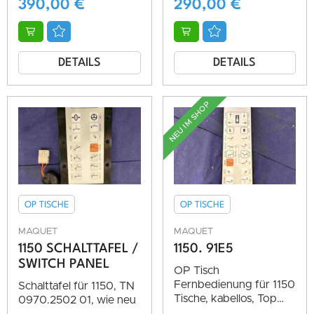
390,00
€
290,00
€
DETAILS
DETAILS
NEU IM SHOP
OP TISCHE
OP TISCHE
MAQUET
MAQUET
1150 SCHALTTAFEL /
1150. 91E5
SWITCH PANEL
OP Tisch
Fernbedienung für 1150
Schalttafel für 1150, TN
Tische, kabellos, Top
0970.2502 01, wie neu
Zustand