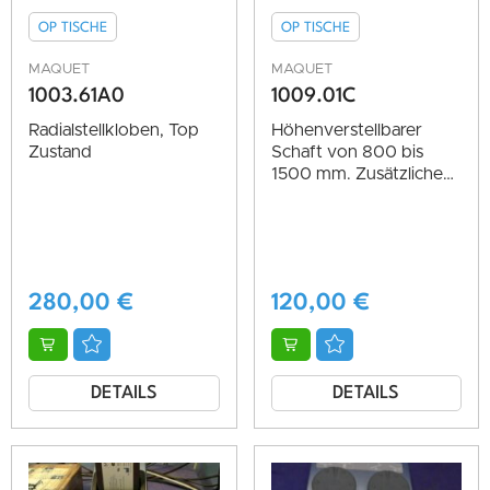
OP TISCHE
OP TISCHE
MAQUET
MAQUET
1003.61A0
1009.01C
Radialstellkloben, Top
Höhenverstellbarer
Zustand
Schaft von 800 bis
1500 mm. Zusätzliche
Einstellmöglichkeiten
am Gelenk.
Selbstsicherndes
Kugelgelenk, passt auf
Normschiene, top
280,00
€
120,00
€
Zustand
DETAILS
DETAILS