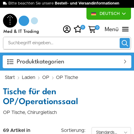
Bitte beachten Sie unsere
Bestell- und Versandinformationen
DEUTSCH
0
0
Über uns
Medizintechnik-Ankauf
Medizinische Wunsc
Produktkategorien
Start
Laden
OP
OP Tische
Tische für den
OP/Operationssaal
OP Tische, Chirurgietisch
69 Artikel in
Sortierung: