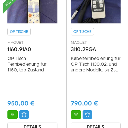
OP TISCHE
OP TISCHE
MAQUET
MAQUET
1160.91A0
3110.29GA
OP Tisch
Kabelfernbedienung für
Fernbedienung für
OP Tisch 1130.02, und
1160, top Zustand
andere Modelle, sg.Zst.
950,00
€
790,00
€
DETAILS
DETAILS