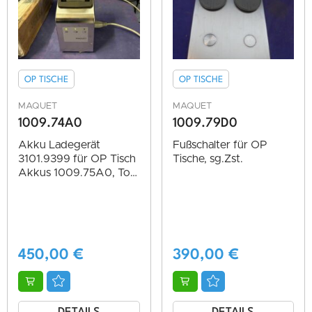
OP TISCHE
OP TISCHE
MAQUET
MAQUET
1009.74A0
1009.79D0
Akku Ladegerät
Fußschalter für OP
3101.9399 für OP Tisch
Tische, sg.Zst.
Akkus 1009.75A0, Top
Zustand
450,00
€
390,00
€