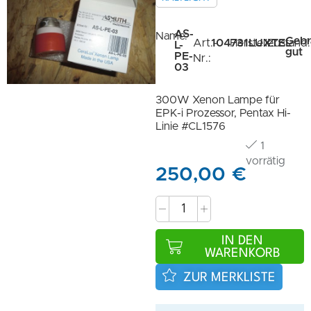
AS-
Name:
Gebr
Art.-
104731
Hersteller:
LUXTEL
Zustand:
L-
gut
PE-
Nr.:
03
300W Xenon Lampe für
EPK-i Prozessor, Pentax Hi-
Linie #CL1576
1
vorrätig
250,00
€
IN DEN
WARENKORB
ZUR MERKLISTE