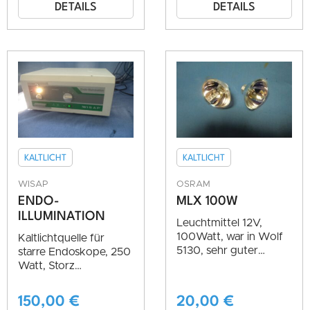
DETAILS
DETAILS
KALTLICHT
KALTLICHT
WISAP
OSRAM
ENDO-
MLX 100W
ILLUMINATION
Leuchtmittel 12V,
100Watt, war in Wolf
Kaltlichtquelle für
5130, sehr guter
starre Endoskope, 250
Zustand
Watt, Storz
kompatibel, sehr guter
Zustand
150,00
€
20,00
€