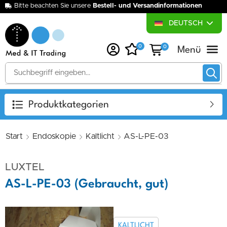
Bitte beachten Sie unsere
Bestell- und Versandinformationen
DEUTSCH
0
0
Über uns
Medizintechnik-Ankauf
Medizinische Wunsc
Produktkategorien
Start
Endoskopie
Kaltlicht
AS-L-PE-03
LUXTEL
AS-L-PE-03 (Gebraucht, gut)
KALTLICHT